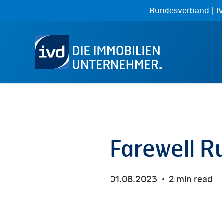
Skip
|
Bundesverband
I
to
main
content
Farewell R
01.08.2023
2 min read