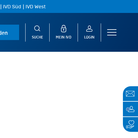
|
|
IVD Süd
IVD West
den
Menu
SUCHE
MEIN IVD
LOGIN