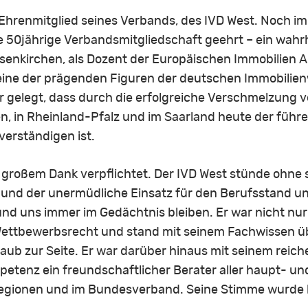
Ehrenmitglied seines Verbands, des IVD West. Noch im
ine 50jährige Verbandsmitgliedschaft geehrt – ein wa
lsenkirchen, als Dozent der Europäischen Immobilien A
ine der prägenden Figuren der deutschen Immobilienwi
ür gelegt, dass durch die erfolgreiche Verschmelzung
n, in Rheinland-Pfalz und im Saarland heute der füh
verständigen ist.
u großem Dank verpflichtet. Der IVD West stünde ohne s
 und der unermüdliche Einsatz für den Berufsstand und 
d uns immer im Gedächtnis bleiben. Er war nicht nur 
ttbewerbsrecht und stand mit seinem Fachwissen üb
rlaub zur Seite. Er war darüber hinaus mit seinem rei
petenz ein freundschaftlicher Berater aller haupt- un
Regionen und im Bundesverband. Seine Stimme wurde b