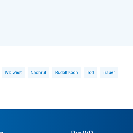
IVD West
Nachruf
Rudolf Koch
Tod
Trauer
ap
Der
IVD