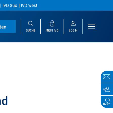
|
|
IVD Süd
IVD West
den
Menu
SUCHE
MEIN IVD
LOGIN
nd