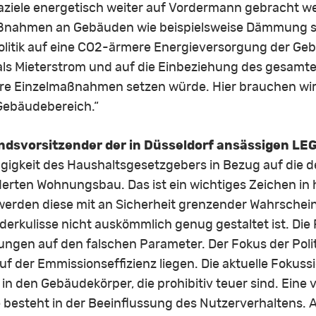
maziele energetisch weiter auf Vordermann gebracht w
nahmen an Gebäuden wie beispielsweise Dämmung sin
Politik auf eine CO2-ärmere Energieversorgung der Ge
als Mieterstrom und auf die Einbeziehung des gesamt
ure Einzelmaßnahmen setzen würde. Hier brauchen wir
 Gebäudebereich.“
ndsvorsitzender der in Düsseldorf ansässigen LEG
gigkeit des Haushaltsgesetzgebers in Bezug auf die d
derten Wohnungsbau. Das ist ein wichtiges Zeichen in
werden diese mit an Sicherheit grenzender Wahrscheinl
derkulisse nicht auskömmlich genug gestaltet ist. Die P
ungen auf den falschen Parameter. Der Fokus der Politi
uf der Emmissionseffizienz liegen. Die aktuelle Fokuss
n den Gebäudekörper, die prohibitiv teuer sind. Eine 
esteht in der Beeinflussung des Nutzerverhaltens. A