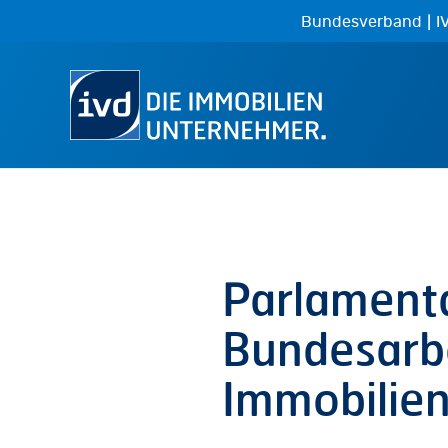
Skip
|
Bundesverband
I
to
main
content
Parlamenta
Bundesarb
Immobilien