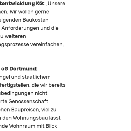
ktentwicklung KG:
„Unsere
en. Wir wollen gerne
steigenden Baukosten
en Anforderungen und die
zu weiteren
ngsprozesse vereinfachen,
n eG Dortmund:
angel und staatlichem
tigstellen, die wir bereits
ubedingungen nicht
tierte Genossenschaft
hen Baupreisen, viel zu
an den Wohnungsbau lässt
ende Wohnraum mit Blick