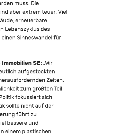
erden muss. Die
d aber extrem teuer. Viel
bäude, erneuerbare
en Lebenszyklus des
 einen Sinneswandel für
 Immobilien SE:
„Wir
eutlich aufgestockten
 herausfordernden Zeiten.
ichkeit zum größten Teil
olitik fokussiert sich
k sollte nicht auf der
ierung führt zu
viel bessere und
n einem plastischen