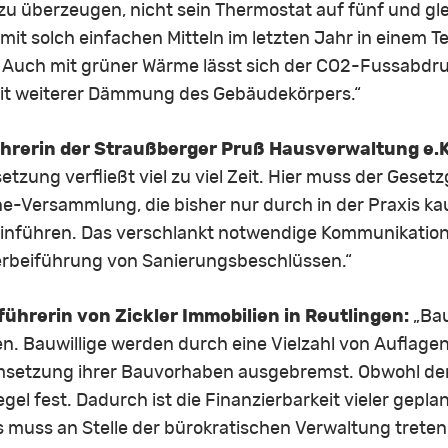
er zu überzeugen, nicht sein Thermostat auf fünf und gle
n mit solch einfachen Mitteln im letzten Jahr in einem 
 Auch mit grüner Wärme lässt sich der CO2-Fussabdruc
 mit weiterer Dämmung des Gebäudekörpers.“
hrerin der Straußberger Pruß Hausverwaltung e.K
tzung verfließt viel zu viel Zeit. Hier muss der Geset
ne-Versammlung, die bisher nur durch in der Praxis k
 einführen. Das verschlankt notwendige Kommunikatio
Herbeiführung von Sanierungsbeschlüssen.“
führerin von Zickler Immobilien in Reutlingen:
„Bau
en. Bauwillige werden durch eine Vielzahl von Auflage
msetzung ihrer Bauvorhaben ausgebremst. Obwohl de
Riegel fest. Dadurch ist die Finanzierbarkeit vieler gep
 muss an Stelle der bürokratischen Verwaltung trete