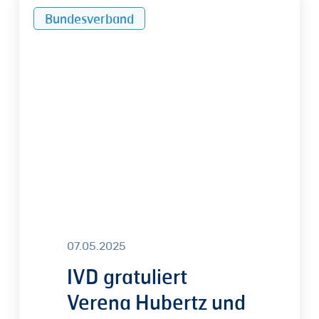
IVD
Bundesverband
gratuliert
Verena
Hubertz
und
setzt
auf
Neustart
im
Wohnungsbau
07.05.2025
IVD gratuliert
Verena Hubertz und