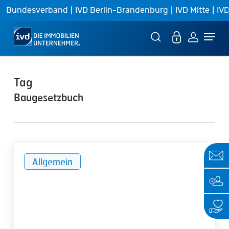
Skip
|
|
|
Bundesverband
IVD Berlin-Brandenburg
IVD Mitte
IVD
to
Menu
main
content
Tag
Baugesetzbuch
Verwalter-
Allgemein
Ausblick
2026