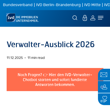
Skip
|
|
|
Bundesverband
IVD Berlin-Brandenburg
IVD Mitte
IVD
to
Menu
main
content
Verwalter-Ausblick 2026
11.12.2025
11 min read
Noch Fragen? 👉 Hier den IVD-Verwalter-
Chatbot starten und sofort fundierte
Antworten bekommen.