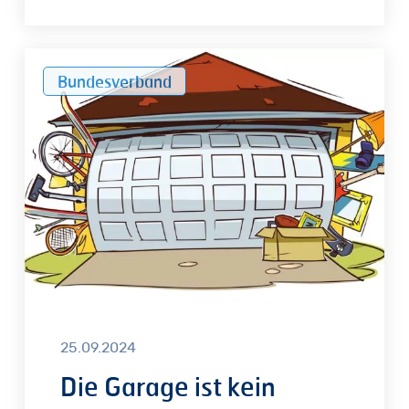
Die
Bundesverband
Garage
ist
kein
Abstellraum
25.09.2024
Die Garage ist kein