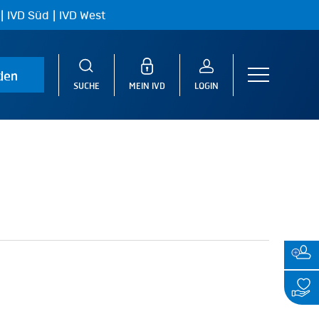
|
|
IVD Süd
IVD West
den
Menu
SUCHE
MEIN IVD
LOGIN