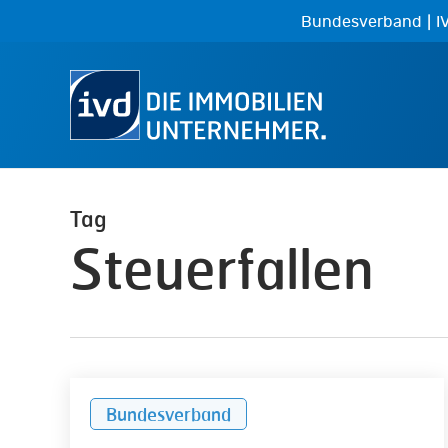
Skip
|
Bundesverband
I
to
main
content
Tag
Steuerfallen
Steuerfallen
Bundesverband
bei
Beauftragung