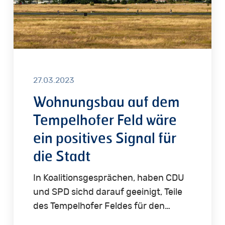
ein
positives
Signal
für
die
Stadt
27.03.2023
Wohnungsbau auf dem
Tempelhofer Feld wäre
ein positives Signal für
die Stadt
In Koalitionsgesprächen, haben CDU
und SPD sichd darauf geeinigt, Teile
des Tempelhofer Feldes für den…