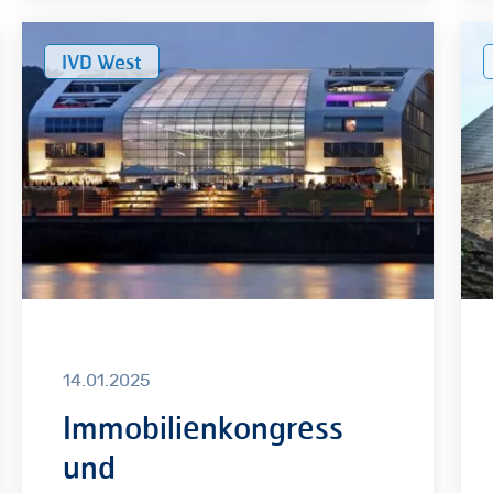
Immobilienkongress
Imm
IVD West
und
Rhe
Mitgliederversammlung
Pfa
des
des
IVD
IVD
West
Wes
14.01.2025
Immobilienkongress
und