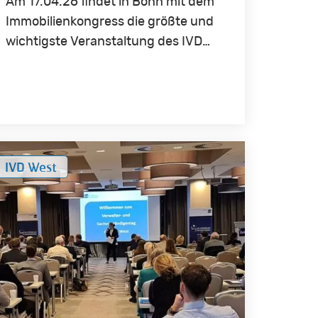
Am 17.04.26 findet in Bonn mit dem
Immobilienkongress die größte und
wichtigste Veranstaltung des IVD…
obilienverwalter-
IVD West
d
hverständigentag
t