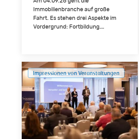
Am 04.09.26 geht die
Immobilienbranche auf große
Fahrt. Es stehen drei Aspekte im
Vordergrund: Fortbildung,…
Impressionen
Impressionen von Veranstaltungen
vom
Verwalter-
und
Sachverständigentag
2025