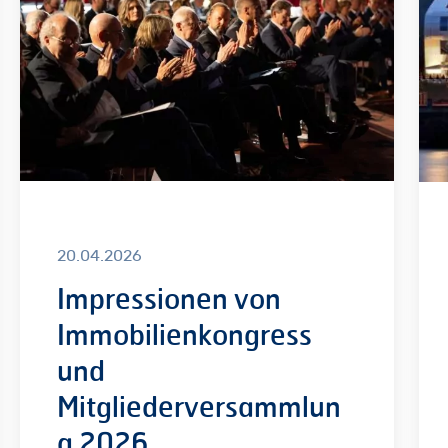
und
Wes
Mitgliederversammlung
un
2026
Son
Mit
20.04.2026
Impressionen von
Immobilienkongress
und
Mitgliederversammlun
g 2026