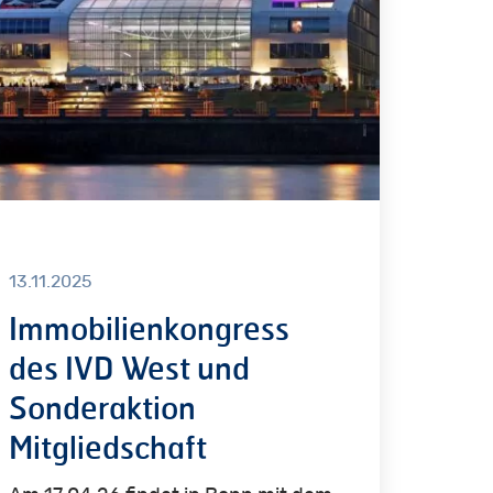
t
d
deraktion
gliedschaft
13.11.2025
Immobilienkongress
des IVD West und
Sonderaktion
Mitgliedschaft