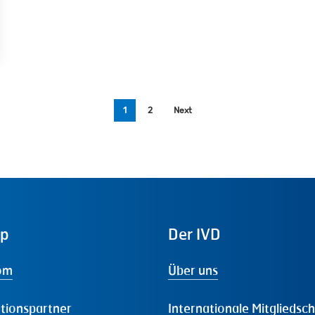
1
2
Next
ap
Der
IVD
om
Über uns
tionspartner
Internationale Mitgliedsc