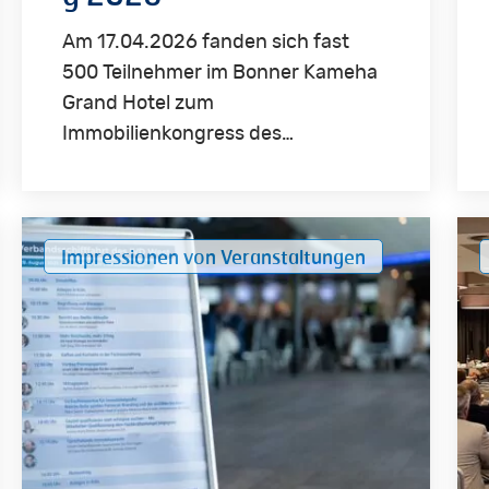
Am 17.04.2026 fanden sich fast
500 Teilnehmer im Bonner Kameha
Grand Hotel zum
Immobilienkongress des…
Impressionen
Imm
Impressionen von Veranstaltungen
von
un
der
Sac
Verbandsschifffahrt
des
2025
IVD
Wes