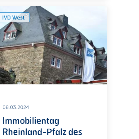
obilientag
IVD West
inland-
lz
t
08.03.2024
Immobilientag
Rheinland-Pfalz des