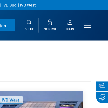
|
|
IVD Süd
IVD West
den
Menu
SUCHE
MEIN IVD
LOGIN
obilienkongress
IVD West