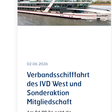
West
und
Sonderaktion
Mitgliedschaft
02.06.2026
Verbandsschifffahrt
des IVD West und
Sonderaktion
Mitgliedschaft