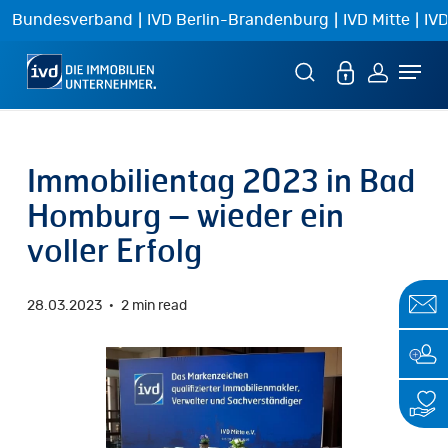
Skip
|
|
|
Bundesverband
IVD Berlin-Brandenburg
IVD Mitte
IVD
to
Menu
main
content
Immobilientag 2023 in Bad
Homburg – wieder ein
voller Erfolg
28.03.2023
2 min read