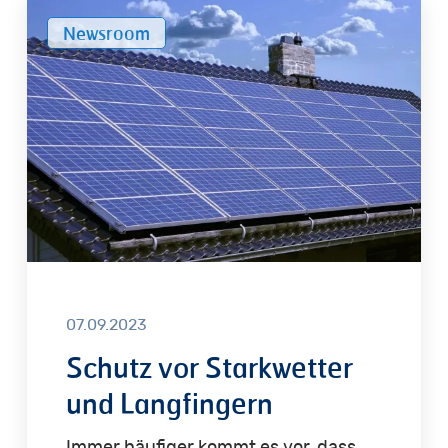
Schutz
Newsroom
vor
Starkwetter
und
Langfingern
07.09.2023
Schutz vor Starkwetter
und Langfingern