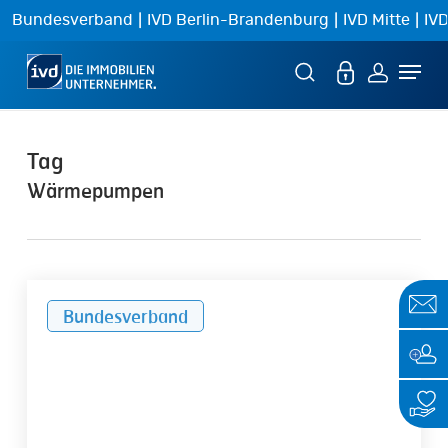
Skip
|
|
|
Bundesverband
IVD Berlin-Brandenburg
IVD Mitte
IVD
to
Menu
main
content
Tag
Wärmepumpen
Wesentliches
Bundesverband
zur
Wärmeplanung