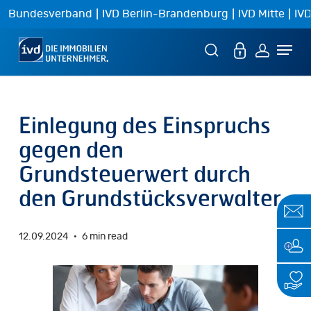
Skip
|
|
|
Bundesverband
IVD Berlin-Brandenburg
IVD Mitte
IVD
to
Menu
main
content
Einlegung des Einspruchs
gegen den
Grundsteuerwert durch
den Grundstücksverwalter
12.09.2024
6 min read