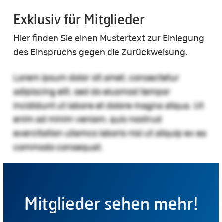
Exklusiv für Mitglieder
Hier finden Sie einen Mustertext zur Einlegung
des Einspruchs gegen die Zurückweisung.
Lorem ipsum dolor sit amet, consectetur
adipiscing elit, sed do eiusmod tempor
incididunt ut labore et dolore magna aliqua. Ut
enim ad minim veniam, quis nostrud
exercitation ullamco laboris nisi ut aliquip ex ea
commodo consequat.
Mitglieder sehen mehr!