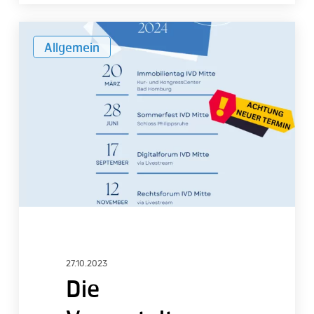
Die
Allgemein
Veranstaltungen
des
IVD
Mitte
e.V.
in
2024
27.10.2023
Die