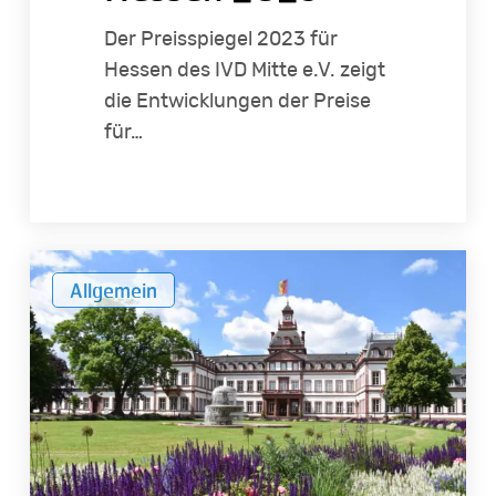
Der Preisspiegel 2023 für
Hessen des IVD Mitte e.V. zeigt
die Entwicklungen der Preise
für…
Sommerfest
Allgemein
des
IVD
Mitte
e.V.
2023