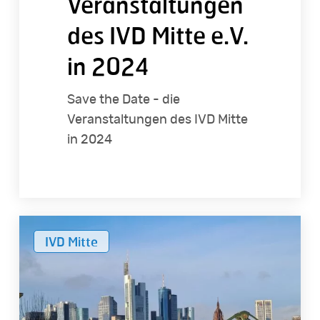
Veranstaltungen
des IVD Mitte e.V.
in 2024
Save the Date - die
Veranstaltungen des IVD Mitte
in 2024
Die
IVD Mitte
Publikationen
des
IVD
Mitte