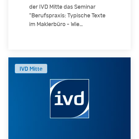
der IVD Mitte das Seminar
"Berufspraxis: Typische Texte
im Maklerbüro - Wie…
Stressfreie
IVD Mitte
Immobilienverwaltung