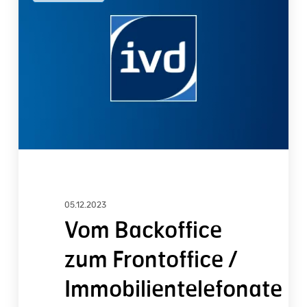
zum
Frontoffice
/
Immobilientelefonate
besser
denn
je
(Teil
1)
05.12.2023
Vom Backoffice
zum Frontoffice /
Immobilientelefonate