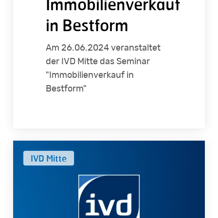
Immobilienverkauf
in Bestform
Am 26.06.2024 veranstaltet
der IVD Mitte das Seminar
"Immobilienverkauf in
Bestform"
Berufspraxis:
IVD Mitte
Typische
Texte
im
Maklerbüro
–