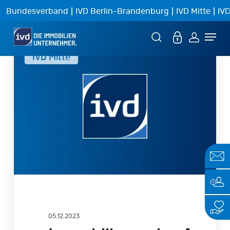
Skip
|
|
|
Bundesverband
IVD Berlin-Brandenburg
IVD Mitte
IVD
to
Menu
main
Immobilienverkauf
content
IVD Mitte
in
Bestform
05.12.2023