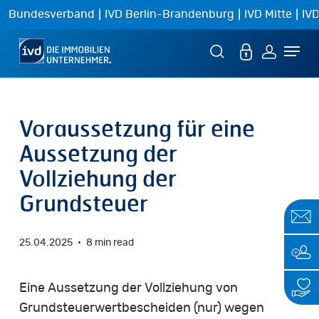
Skip
|
|
|
Bundesverband
IVD Berlin-Brandenburg
IVD Mitte
IVD
to
Menu
main
content
Voraussetzung für eine
Aussetzung der
Vollziehung der
Grundsteuer
25.04.2025
8 min read
Eine Aussetzung der Vollziehung von
Grundsteuerwertbescheiden (nur) wegen