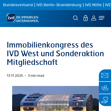
Skip
|
|
|
Bundesverband
IVD Berlin-Brandenburg
IVD Mitte
IVD
to
Menu
main
content
Immobilienkongress des
IVD West und Sonderaktion
Mitgliedschaft
13.11.2025
3 min read