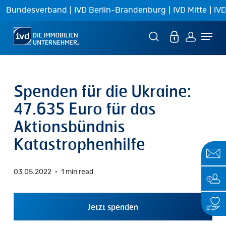
Skip
|
|
|
Bundesverband
IVD Berlin-Brandenburg
IVD Mitte
IVD
to
Menu
main
content
Spenden für die Ukraine:
47.635 Euro für das
Aktionsbündnis
Katastrophenhilfe
03.05.2022
1 min read
Jetzt spenden