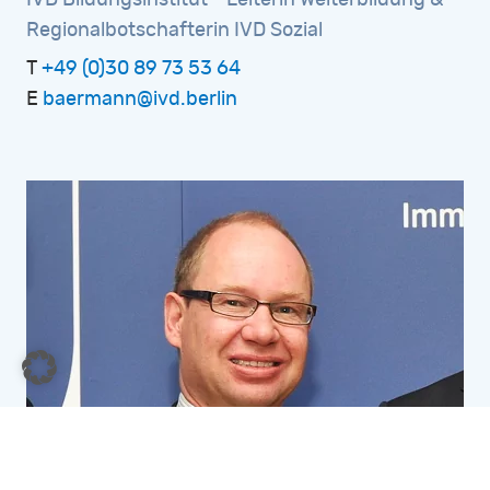
IVD
Bildungsinstitut
-
Leiterin
Weiterbildung
&
Regionalbotschafterin
IVD
Sozial
T
+49 (0)30 89 73 53 64
E
baermann@ivd.berlin