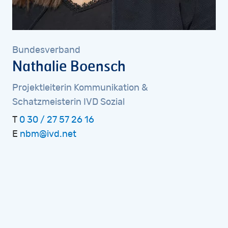
Bundesverband
Nathalie
Boensch
Projektleiterin
Kommunikation
&
Schatzmeisterin
IVD
Sozial
T
0 30 / 27 57 26 16
E
nbm@ivd.net