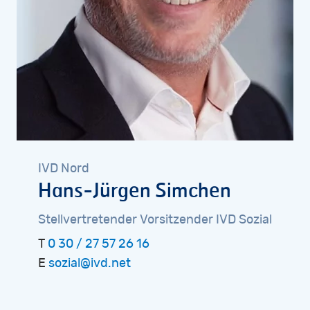
IVD
Nord
Hans-Jürgen
Simchen
Stellvertretender
Vorsitzender
IVD
Sozial
T
0 30 / 27 57 26 16
E
sozial@ivd.net