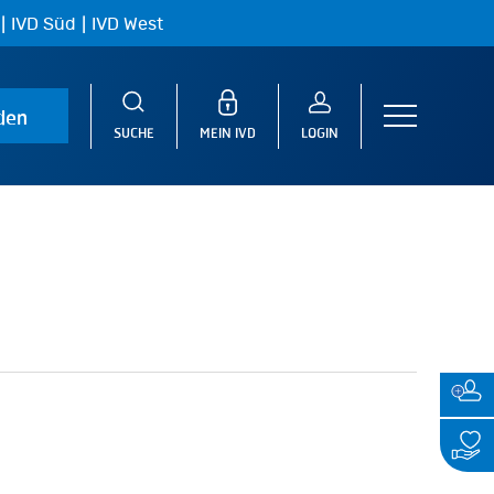
|
|
IVD Süd
IVD West
den
Menu
SUCHE
MEIN IVD
LOGIN