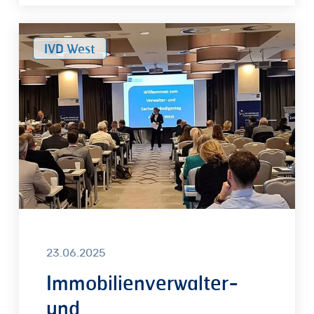
Immobilienverwalter-
IVD West
und
Sachverständigentag
des
IVD
West
23.06.2025
Immobilienverwalter-
und