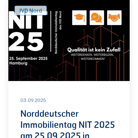
Norddeutscher
IVD Nord
Immobilientag
NIT
2025
am
25.09.2025
in
Hamburg
03.09.2025
Norddeutscher
Immobilientag NIT 2025
am 25.09.2025 in