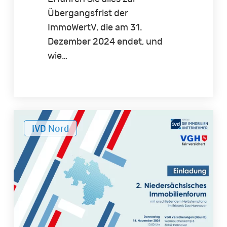
Übergangsfrist der
ImmoWertV, die am 31.
Dezember 2024 endet, und
wie…
2.
IVD Nord
Niedersächsisches
Immobilienforum
am
14.11.2024
in
Hannover