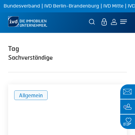
Skip
|
|
|
Bundesverband
IVD Berlin-Brandenburg
IVD Mitte
IVD
to
Menu
main
content
Tag
Sachverständige
Absicherung,
Allgemein
die
zur
Sachverständigenpraxis
passt