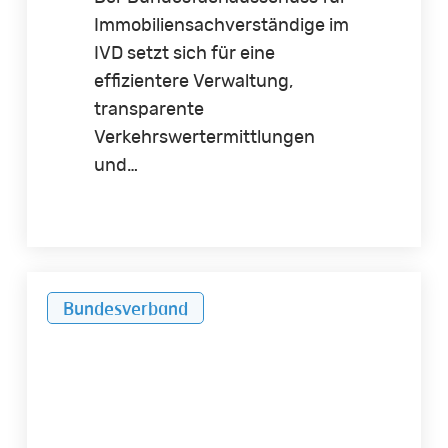
Immobiliensachverständige im
IVD setzt sich für eine
effizientere Verwaltung,
transparente
Verkehrswertermittlungen
und…
Übergangsfrist
Bundesverband
der
ImmoWertV
endet
am
31.