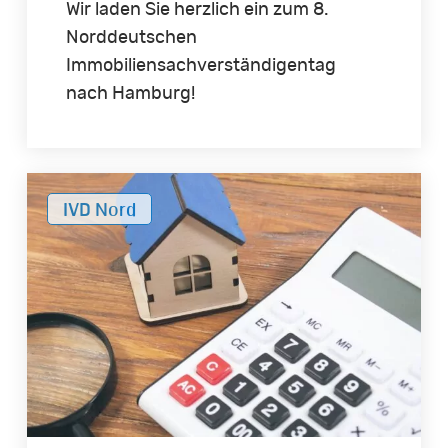
Wir laden Sie herzlich ein zum 8.
Norddeutschen
Immobiliensachverständigentag
nach Hamburg!
IVD
IVD Nord
Nord
zur
Änderungen
der
Bewertung
von
Immobilien
insbesondere
bei