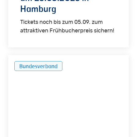
Hamburg
Tickets noch bis zum 05.09. zum
attraktiven Frühbucherpreis sichern!
BMF
Bundesverband
will
Gutachten
auf
öbuv-
Sachverständige
beschränken
–
IVD
lehnt