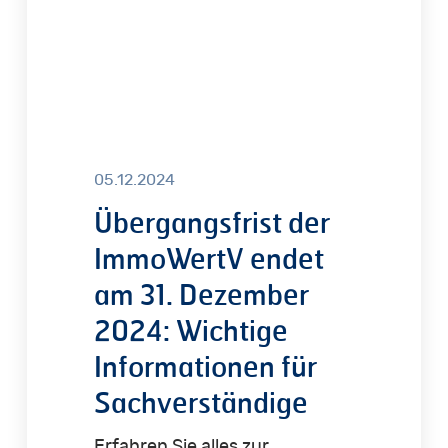
Dezember
2024:
Wichtige
Informationen
für
Sachverständige
05.12.2024
Übergangsfrist der
ImmoWertV endet
am 31. Dezember
2024: Wichtige
Informationen für
Sachverständige
Erfahren Sie alles zur