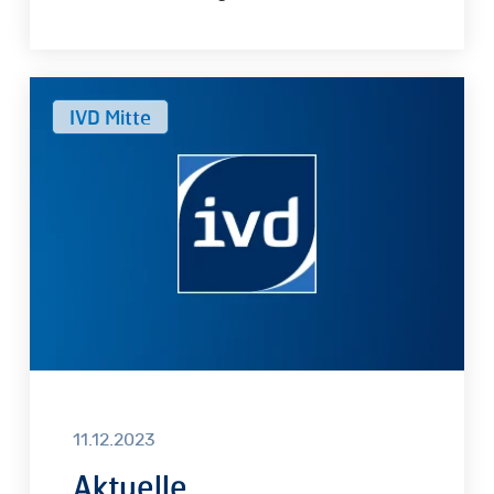
Aktuelle
IVD Mitte
Rechtsprechung
Mietrecht
11.12.2023
Aktuelle