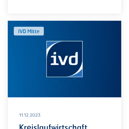
Kreislaufwirtschaft,
IVD Mitte
Cradle
to
Cradle
und
Abrissmoratorium
11.12.2023
Kreislaufwirtschaft,