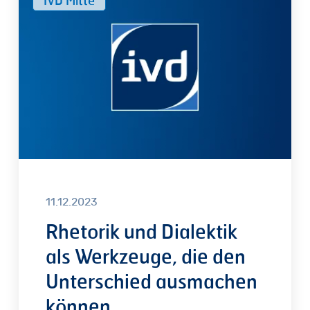
und
Dialektik
als
Werkzeuge,
die
den
Unterschied
ausmachen
können
11.12.2023
Rhetorik und Dialektik
als Werkzeuge, die den
Unterschied ausmachen
können