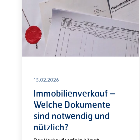
Dokumente
sind
notwendig
und
nützlich?
13.02.2026
Immobilienverkauf –
Welche Dokumente
sind notwendig und
nützlich?