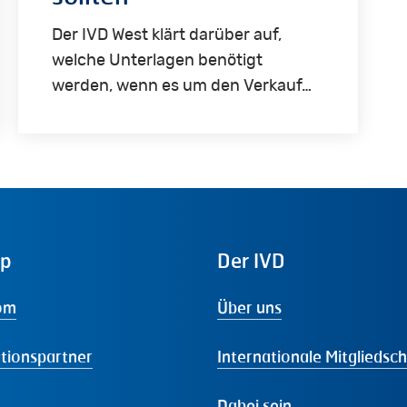
Der IVD West klärt darüber auf,
welche Unterlagen benötigt
werden, wenn es um den Verkauf…
ap
Der
IVD
om
Über uns
tionspartner
Internationale Mitgliedsc
Dabei sein