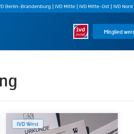
|
|
|
VD Berlin-Brandenburg
IVD Mitte
IVD Mitte-Ost
IVD Nord
Mitglied wer
ung
Immobilien
IVD West
schwarz
auf