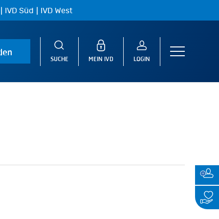
|
|
IVD Süd
IVD West
den
Menu
SUCHE
MEIN IVD
LOGIN