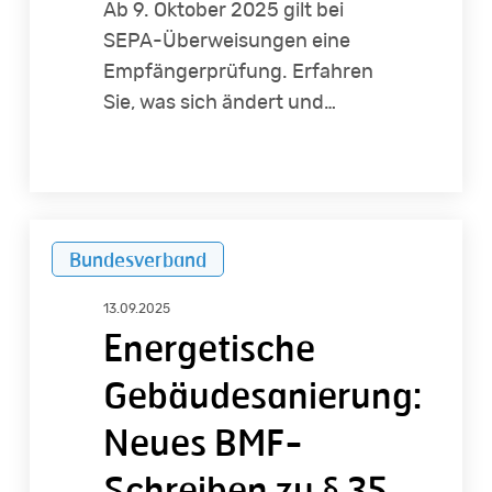
Ab 9. Oktober 2025 gilt bei
SEPA-Überweisungen eine
Empfängerprüfung. Erfahren
Sie, was sich ändert und…
Energetische
Bundesverband
Gebäudesanierung:
Neues
13.09.2025
BMF-
Energetische
Schreiben
Gebäudesanierung:
zu
§
Neues BMF-
35
Schreiben zu § 35
c