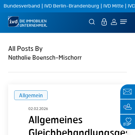
Skip
|
|
|
Bundesverband
IVD Berlin-Brandenburg
IVD Mitte
IVD
to
Menu
main
content
All Posts By
Nathalie Boensch-Mischorr
Allgemeines
Allgemein
Gleichbehandlungsgesetz:
Handlungsempfehlungen
02.02.2026
für
Allgemeines
IVD-
Gleichbehandlungsgese
Mitglieder