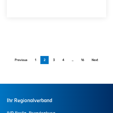
Previous
1
2
3
4
…
16
Next
Ihr
Regionalverband
IVD Berlin-Brandenburg