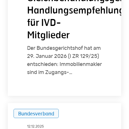
Handlungsempfehlung
für IVD-
Mitglieder
Der Bundesgerichtshof hat am
29. Januar 2026 (I ZR 129/25)
entschieden: Immobilienmakler
sind im Zugangs-…
Alles,
Bundesverband
was
Sie
12.12.2025