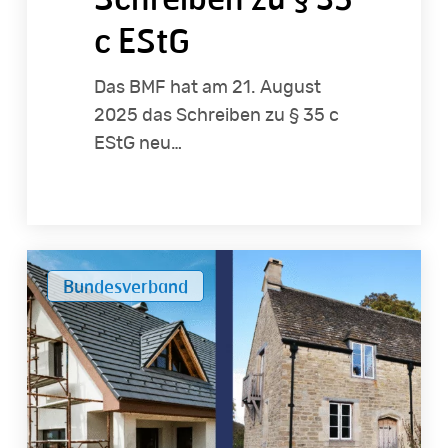
EStG
c EStG
Das BMF hat am 21. August
2025 das Schreiben zu § 35 c
EStG neu…
Neubau
Bundesverband
oder
Bestand?
Worauf
Käufer
beim
Immobilienerwerb