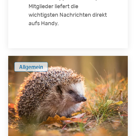
Mitglieder liefert die
wichtigsten Nachrichten direkt
aufs Handy.
IVD-
Allgemein
Service
zu
herbstlichen
Nachbarschaftsfragen:
Laub,
Äpfel,
Igelschutz