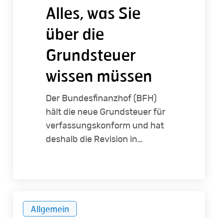
über
Alles, was Sie
die
über die
Grundsteuer
wissen
Grundsteuer
müssen
wissen müssen
Der Bundesfinanzhof (BFH)
hält die neue Grundsteuer für
verfassungskonform und hat
deshalb die Revision in…
Verwalter-
Allgemein
Ausblick