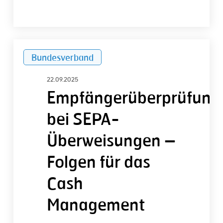
Empfängerüberprüfung
Bundesverband
bei
SEPA-
22.09.2025
Überweisungen
Empfängerüberprüfung
–
bei SEPA-
Folgen
für
Überweisungen –
das
Folgen für das
Cash
Management
Cash
Management